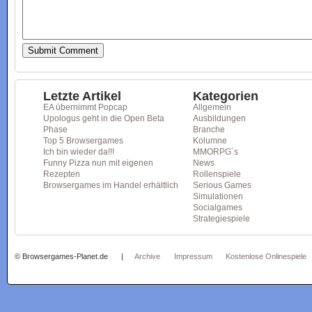
Letzte Artikel
Kategorien
EA übernimmt Popcap
Allgemein
Upologus geht in die Open Beta
Ausbildungen
Phase
Branche
Top 5 Browsergames
Kolumne
Ich bin wieder da!!!
MMORPG´s
Funny Pizza nun mit eigenen
News
Rezepten
Rollenspiele
Browsergames im Handel erhältlich
Serious Games
Simulationen
Socialgames
Strategiespiele
© Browsergames-Planet.de
|
Archive
Impressum
Kostenlose Onlinespiele