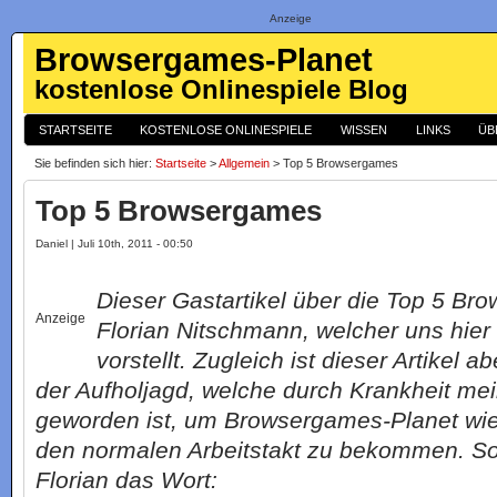
Anzeige
Browsergames-Planet
kostenlose Onlinespiele Blog
STARTSEITE
KOSTENLOSE ONLINESPIELE
WISSEN
LINKS
ÜB
Sie befinden sich hier:
Startseite
>
Allgemein
> Top 5 Browsergames
Top 5 Browsergames
Daniel | Juli 10th, 2011 - 00:50
Dieser Gastartikel über die Top 5 Br
Anzeige
Florian Nitschmann, welcher uns hier 
vorstellt. Zugleich ist dieser Artikel 
der Aufholjagd, welche durch Krankheit mei
geworden ist, um Browsergames-Planet wied
den normalen Arbeitstakt zu bekommen. So
Florian das Wort: